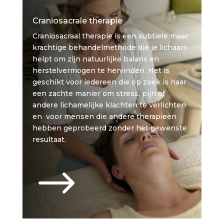
Craniosacrale therapie
Craniosacraal therapie is een subtiele maar
krachtige behandelmethode die je lichaam
helpt om zijn natuurlijke balans en
herstelvermogen te hervinden.
Het is
geschikt voor iedereen die op zoek is naar
een zachte manier om stress, pijn of
andere lichamelijke klachten te verlichten
en voor mensen die andere therapieën
hebben geprobeerd zonder het gewenste
resultaat.
$