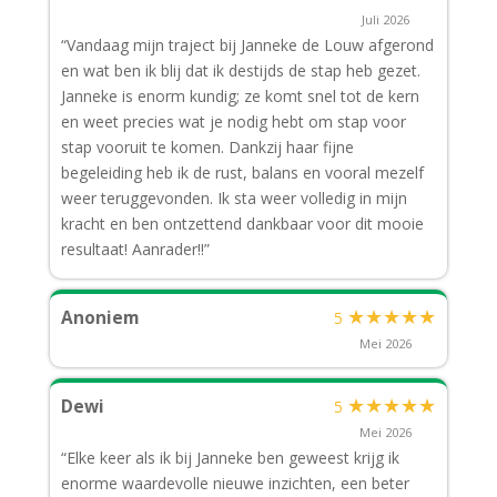
Juli 2026
“Vandaag mijn traject bij Janneke de Louw afgerond
en wat ben ik blij dat ik destijds de stap heb gezet.
Janneke is enorm kundig; ze komt snel tot de kern
en weet precies wat je nodig hebt om stap voor
stap vooruit te komen. Dankzij haar fijne
begeleiding heb ik de rust, balans en vooral mezelf
weer teruggevonden. Ik sta weer volledig in mijn
kracht en ben ontzettend dankbaar voor dit mooie
resultaat! Aanrader!!”
★
★
★
★
★
Anoniem
5
Mei 2026
★
★
★
★
★
Dewi
5
Mei 2026
“Elke keer als ik bij Janneke ben geweest krijg ik
enorme waardevolle nieuwe inzichten, een beter